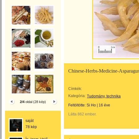
Chinese-Herbs-Medicine-Asparagus
Címkék:
Kategória:
Tudomány, technika
2/4
oldal (28 kép)
Feltöltötte:
Si Ho
|
16 éve
Látta 862 ember.
saját
78 kép