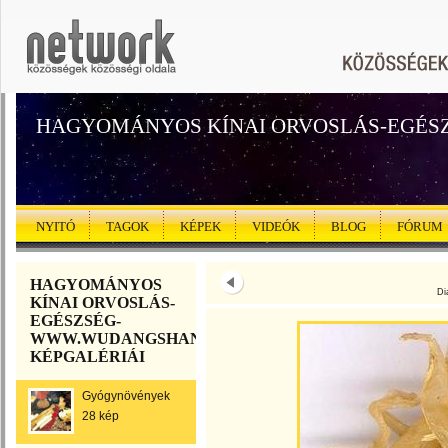
HAGYOMÁNYOS KÍNAI ORVOSLÁS-EGÉS
NYITÓ
TAGOK
KÉPEK
VIDEÓK
BLOG
FÓRUM
HAGYOMÁNYOS
Di
KÍNAI ORVOSLÁS-
EGÉSZSÉG-
WWW.WUDANGSHANHU.5MP.EU
KÉPGALÉRIÁI
Gyógynövények
28 kép