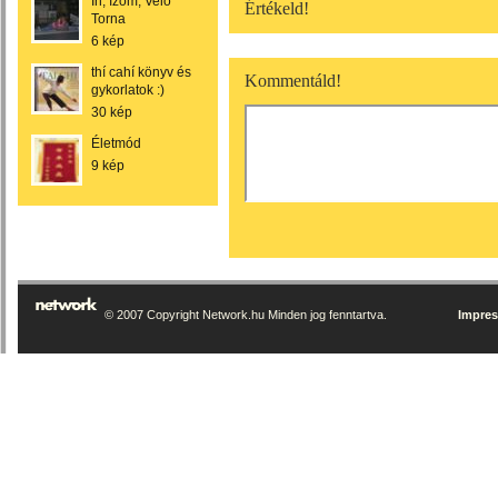
Ín, Izom, Velő
Értékeld!
Torna
6 kép
thí cahí könyv és
Kommentáld!
gykorlatok :)
30 kép
Életmód
9 kép
© 2007 Copyright Network.hu Minden jog fenntartva.
Impre