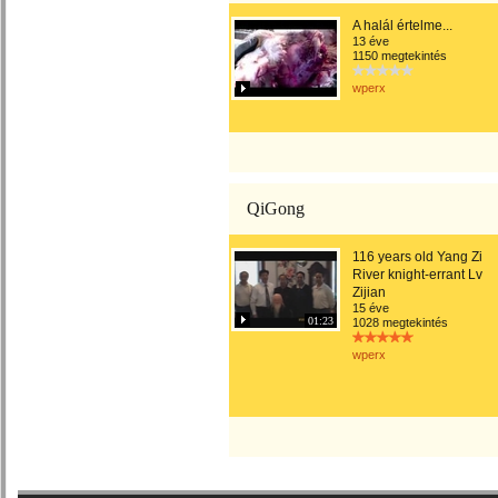
A halál értelme...
13 éve
1150 megtekintés
wperx
QiGong
116 years old Yang Zi
River knight-errant Lv
Zijian
15 éve
01:23
1028 megtekintés
wperx