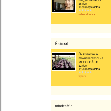
magyar előzetes
15 éve
1478 megtekintés
milkandhoney
Életmód
Ők kiszálltak a
mókuskerékből - a
MEGOLDÁS !!
12 éve
1468 megtekintés
wperx
mindenféle