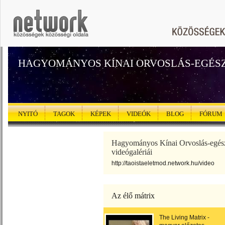
HAGYOMÁNYOS KÍNAI ORVOSLÁS-EGÉS
NYITÓ
TAGOK
KÉPEK
VIDEÓK
BLOG
FÓRUM
Hagyományos Kínai Orvoslás-egé
videógalériái
http://taoistaeletmod.network.hu/video
Az élő mátrix
The Living Matrix -