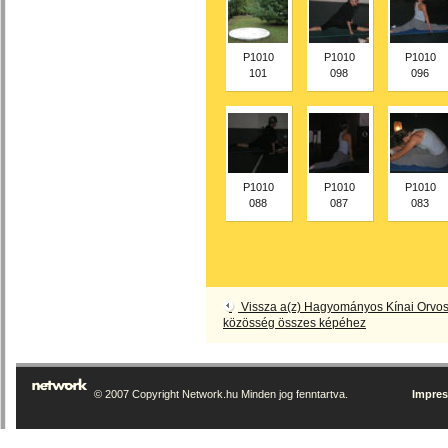
P1010
P1010
P1010
101
098
096
P1010
P1010
P1010
088
087
083
Vissza a(z) Hagyományos Kínai Orv
közösség összes képéhez
© 2007 Copyright Network.hu Minden jog fenntartva.
Impre