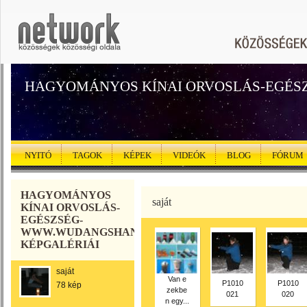
HAGYOMÁNYOS KÍNAI ORVOSLÁS-EGÉS
NYITÓ
TAGOK
KÉPEK
VIDEÓK
BLOG
FÓRUM
HAGYOMÁNYOS
saját
KÍNAI ORVOSLÁS-
EGÉSZSÉG-
WWW.WUDANGSHANHU.5MP.EU
KÉPGALÉRIÁI
saját
Van e
P1010
P1010
78 kép
zekbe
021
020
n egy...