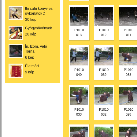
thí cahí könyv és
gykorlatok :)
30 kép
Gyógynövények
P1010
P1010
P1010
28 kép
013
012
011
Ín, Izom, Velő
Torna
6 kép
Életmód
P1010
P1010
P1010
9 kép
040
039
038
P1010
P1010
P1010
033
032
028