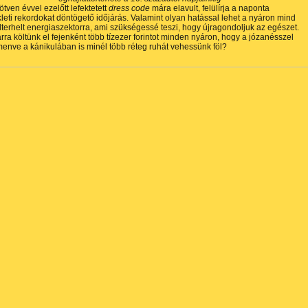
ötven évvel ezelőtt lefektetett
dress code
mára elavult, felülírja a naponta
eti rekordokat döntögető időjárás. Valamint olyan hatással lehet a nyáron mind
lterhelt energiaszektorra, ami szükségessé teszi, hogy újragondoljuk az egészet.
rra költünk el fejenként több tízezer forintot minden nyáron, hogy a józanésszel
nve a kánikulában is minél több réteg ruhát vehessünk föl?