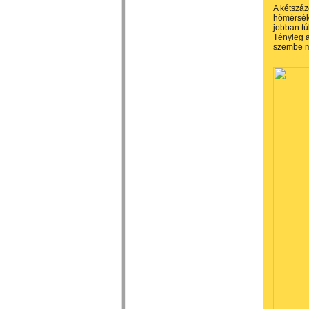
A kétszáz
hőmérsékl
jobban tú
Tényleg a
szembe me