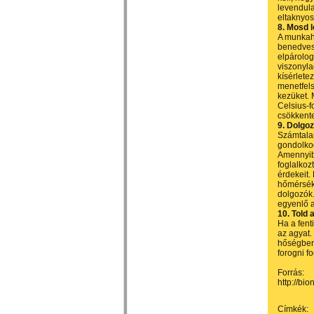
levendula 
eltaknyoso
8. Mosd l
A munkahe
benedvesí
elpárolog
viszonyla
kísérletez
menetfels
kezüket. 
Celsius-f
csökkente
9. Dolgo
Számtalan
gondolkod
Amennyibe
foglalkozt
érdekeit.
hőmérsék
dolgozók.
egyenlő a
10. Told 
Ha a fenti
az agyat.
hőségben 
forogni f
Forrás:
http://bi
Címkék: