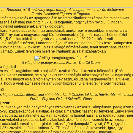
eau Brummel, a 18. százady angol dandy, aki megteremtette az úri férfidivatot.
Forrás: Historical Figures of England
k már megkezdték az újragondolást: az atomerőművek bezárása óta minden watt
asználását meg kell fontolniuk. El is fogadták, hogy nyáron rövid ujjú ingben,
 nélkül mehessenek a férfiak dolgozni.
akarunk angolabbak lenni az angoloknál, amikor egyre erősebben mediterrán a
 2011 nyarán a magyarországi
középhőmérséklet
(éjjeli és nappali hőmérséklet
,5-1,5 Celsius-fokkal melegebb volt a szokásosnál, 20-22 fok körüli volt.
 mai időjárást nézem, Londonban éjjel 15 fok volt, nappal 20 fok lesz. Budapesten
fok volt, nappal 37 fok lesz. És ez a levegő hőmérséklete, tehát direkt napsütésben
 várható. Ennek fényében miért ne írhatnánk új, saját szabályokat?
A
A világ energiafogyasztása Forrás: The Oil Drum
 a fejedet!
en és a fülkagylóban sok a hajszálér, azokat hűtve fokozod a hőleadást. (Ezért
a fülüket az elefántok, de a nyulak is ezt használják hőszabályozásra.) A hajat elég 
ál, a fül mögött és a tarkón enyhén bevizezni, és utána megnedvesíteni a füleket.
ra, hogy a ventilátor szele ne irányuljon közvetlenül a fejedre, nehogy megfázz.
s kép az elefánt füléről, ami sötétebb, akár 9 Celsius-fokkal is hűvösebb, mint a test
Forrás: Foy and Oxford Scientific Films
 izzót!
b munkahelyen még hagyományos izzók vannak az asztali lámpákban, pedig azok 
5-98 százalékát hővé alakítják, és csak a maradék hasznosul fényként. Ennyi erőv
árzót is az asztalra tehetsz. Ha napközben is lámpát használsz (például azért, mer
rnyékolod a szobát, és kell a világítás), akkor feltétlenül cseréld le az izzódat.
 adatokat keresni az energiatakarékos égőre (kompakt fénycső, CFL), úgy látom,
0-85 százalék a
hőkibocsátása
. A LED-es lámpának már kevesebb, igaz, egy
yos izzóhoz képest legalább három év a megtérülési ideje – magyarul