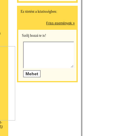
Ez történt a közösségben:
Friss események »
a
Szólj hozzá te is!
0-
5)