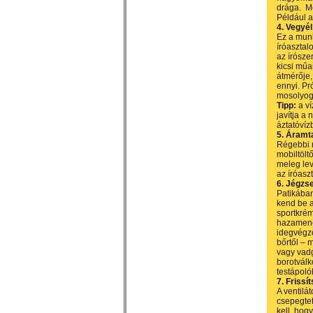
drága. Me
Például a
4. Vegyél
Ez a mun
íróasztal
az írósze
kicsi műa
átmérője,
ennyi. Pr
mosolyogni
Tipp:
a ví
javítja a
áztatóvíz
5. Áramta
Régebbi 
mobiltölt
meleg lev
az íróasz
6. Jégzse
Patikában
kend be a
sportkrém
hazamenet
idegvégző
bőrtől – 
vagy vadg
borotválk
testápoló
7. Frissí
A ventilá
csepegtet
kell, hogy