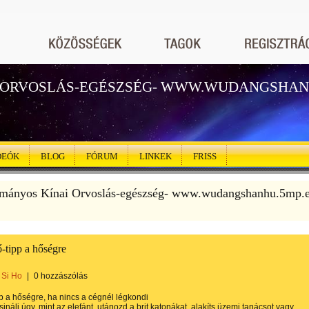
 ORVOSLÁS-EGÉSZSÉG- WWW.WUDANGSHAN
DEÓK
BLOG
FÓRUM
LINKEK
FRISS
mányos Kínai Orvoslás-egészség- www.wudangshanhu.5mp.
ő-tipp a hőségre
Si Ho
|
0 hozzászólás
pp a hőségre, ha nincs a cégnél légkondi
sinálj úgy, mint az elefánt, utánozd a brit katonákat, alakíts üzemi tanácsot vagy