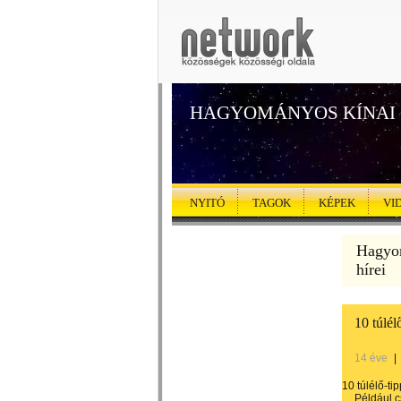
HAGYOMÁNYOS KÍNAI
NYITÓ
TAGOK
KÉPEK
VI
Hagyo
hírei
10 túlél
14 éve
|
10 túlélő-ti
Például c