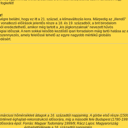
 fogkefét!
zz!
végre belátni, hogy ez itt a 21. század, a klímaváltozás kora. Márpedig az „illendő”
a vonatkozó
előírások
jelentős része a 18. és 19. századból, a brit birodalom
ól eredeztethető, amikor még tartott a „
kis jégkorszaknak
” nevezett hűvös
giai időszak. A nem sokkal később kezdődő ipari forradalom máig tartó hatása az 
szennyezés, amely felelőssé tehető az egyre nagyobb mértékű globális
edésért.
márciusi hőmérsékleti átlagok a 16. századtól napjainkig. A görbe első része (150
történeti éghajlati-rekonstrukció idősorára, míg a második fele Budapest (1780-199
idősorára épül. Forrás: Magyar Tudomány 1999/9; Rácz Lajos: Magyarország
éghajlattörténete a 16. századtól napjainkig