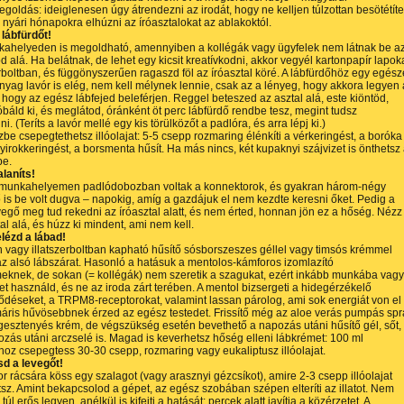
goldás: ideiglenesen úgy átrendezni az irodát, hogy ne kelljen túlzottan besötétíte
 nyári hónapokra elhúzni az íróasztalokat az ablakoktól.
 lábfürdőt!
kahelyeden is megoldható, amennyiben a kollégák vagy ügyfelek nem látnak be a
od alá. Ha belátnak, de lehet egy kicsit kreatívkodni, akkor vegyél kartonpapír lapok
rboltban, és függönyszerűen ragaszd föl az íróasztal köré. A lábfürdőhöz egy egés
nyag lavór is elég, nem kell mélynek lennie, csak az a lényeg, hogy akkora legyen
 hogy az egész lábfejed beleférjen. Reggel beteszed az asztal alá, este kiöntöd,
óbáld ki, és meglátod, óránként öt perc lábfürdő rendbe tesz, megint tudsz
. (Teríts a lavór mellé egy kis törülközőt a padlóra, és arra lépj ki.)
zbe csepegtethetsz illóolajat: 5-5 csepp rozmaring élénkíti a vérkeringést, a boróka
 nyirokkeringést, a borsmenta hűsít. Ha más nincs, két kupaknyi szájvizet is önthetsz
be.
laníts!
munkahelyemen padlódobozban voltak a konnektorok, és gyakran három-négy
ő is be volt dugva – napokig, amíg a gazdájuk el nem kezdte keresni őket. Pedig a
egő meg tud rekedni az íróasztal alatt, és nem érted, honnan jön ez a hőség. Nézz
tal alá, és húzz ki mindent, ami nem kell.
lézd a lábad!
 vagy illatszerboltban kapható hűsítő sósborszeszes géllel vagy timsós krémmel
z alsó lábszárat. Hasonló a hatásuk a mentolos-kámforos izomlazító
eknek, de sokan (= kollégák) nem szeretik a szagukat, ezért inkább munkába vagy
 használd, és ne az iroda zárt terében. A
mentol
bizsergeti a hidegérzékelő
déseket, a TRPM8-receptorokat, valamint lassan párolog, ami sok energiát von el
máris hűvösebbnek érzed az egész testedet. Frissítő még az aloe verás pumpás spr
esztenyés krém, de végszükség esetén bevethető a napozás utáni hűsítő gél, sőt,
ozás utáni arczselé is. Magad is keverhetsz hőség elleni lábkrémet: 100 ml
hoz csepegtess 30-30 csepp, rozmaring vagy eukaliptusz illóolajat.
tsd a levegőt!
tor rácsára köss egy szalagot (vagy arasznyi gézcsíkot), amire 2-3 csepp illóolajat
sz. Amint bekapcsolod a gépet, az egész szobában szépen elteríti az illatot. Nem
 túl erős legyen, anélkül is kifejti a hatását: percek alatt javítja a közérzetet. A