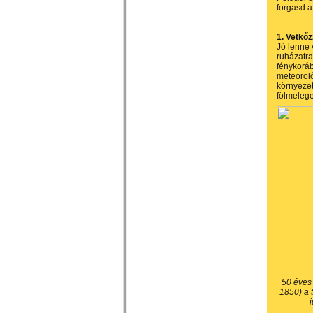
forgasd a
1. Vetkő
Jó lenne 
ruházatr
fénykoráb
meteoroló
környezet
fölmeleg
50 éves 
1850) a 