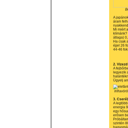
B
A japáno
áram felh
nyakkendő
Mi miért 
klímánk?
átlaga) 0
Ha csak a
éjjel 26 
44-46 fok
2. Vizezd
A fejbőrb
legyezik 
halántékn
Ügyelj ar
Infravörö
3. Cserélj
A legtöb
energia 9
egy hősug
erősen beá
Próbáltam
szintén 8
hagyomán