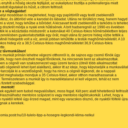
enyhíti a hőség okozta fejfájást, az eukaliptusz tisztítja a pollenallergia miatt
dott légutakat és hűsít, a citrom felfrissít.
e a végtagjaidat!
lyi mosdóban is megteheted, hogy egy papírtörlőt vagy textil zsebkendőt
tesz, és áttörlöd vele a karodat és lábadat. Utána ne törülközz meg, hanem hagyd
ni a vizet, hogy lehűtse a bőrödet. A kicsavart textil zsebkendőt a tarkódra is teheted
g diszkrét módja a nyaki erek hűtésének. A brit hadseregnél az 1990-es években
ték ki a
kézáztatás módszerét
: a katonákat 40 Celsius-fokos hőmérsékletben teljes
zerelésben gyakorlatoztatták egy órát, majd utána tíz percre hideg vízbe tették a
Minél hidegebb volt a víz, annál jobban lehűtötte a testük maghőmérsékletét. A 10
okos hideg víz a 38,5 Celsius-fokos maghőmérsékletet 36,9 Celsius-fokra
tte.
zz távmunkában!
 munkát prímán lehetne végezni otthonról is, de sajnos egy csomó főnök úgy
ik, hogy nem érezheti magát főnöknek, ha nincsenek bent az alkalmazottak.
n a cégnél van szakszervezet vagy üzemi tanács (ötnél több alkalmazottat
ató cégeknél lehet ilyet alakítani), akkor itt az ideje, hogy képviseljék a munkaválla
 Harcolják ki a vezetőségnél, hogy ha nincs a cégnél légkondi, de a nappali
let meghaladja mondjuk a 35 Celsius-fokot, akkor otthon maradhassanak a
 Természetesen a munkát így is maradéktalanul el kell végezni, tehát ez nem
 fizetett szabadsággal.
a mentolt!
ek egyikét sem tudod megvalósítani, moss fogat. Két perc alatt hihetetlenül felfrissít
 Használhatsz mentolos szájvizet is vagy mentolos rágót/cukorkát. Lehet, hogy a
nyaktól lefelé úgy érzed magad, mint egy varacskos disznó, de nyaktól fölfelé újra
ognak a kerekek.
onomia.postr.hu/10-tulelo-tipp-a-hosegre-legkondi-klima-nelkul